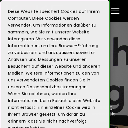
Diese Website speichert Cookies auf Ihrem
Computer. Diese Cookies werden
verwendet, um Informationen darüber zu
sammeln, wie Sie mit unserer Website
interagieren. Wir verwenden diese
Informationen, um Ihre Browser-Erfahrung
zu verbessern und anzupassen, sowie für
Analysen und Messungen zu unseren
Besuchern auf dieser Website und anderen
Medien. Weitere Informationen zu den von
Content
uns verwendeten Cookies finden Sie in
Betreuung
unseren Datenschutzbestimmungen.
Wenn Sie ablehnen, werden Ihre
Kontinuierliche Pflege für maximale Wirkung.
Informationen beim Besuch dieser Website
Wir übernehmen die regelmäßige Aktualisierung,
nicht erfasst. Ein einzelnes Cookie wird in
Planung und Optimierung Ihrer Inhalte, sodass Sie
Ihrem Browser gesetzt, um daran zu
sich auf Ihr Kerngeschäft konzentrieren können.
erinnern, dass Sie nicht nachverfolgt